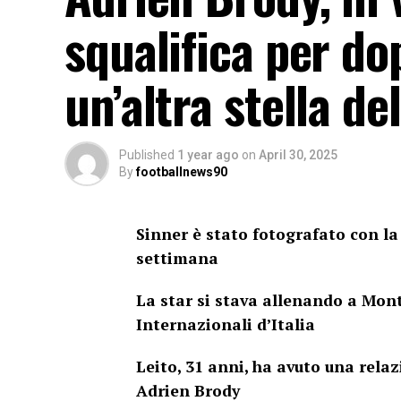
squalifica per do
un’altra stella de
Published
1 year ago
on
April 30, 2025
By
footballnews90
Sinner è stato fotografato con l
settimana
La star si stava allenando a Monte
Internazionali d’Italia
Leito, 31 anni, ha avuto una relaz
Adrien Brody