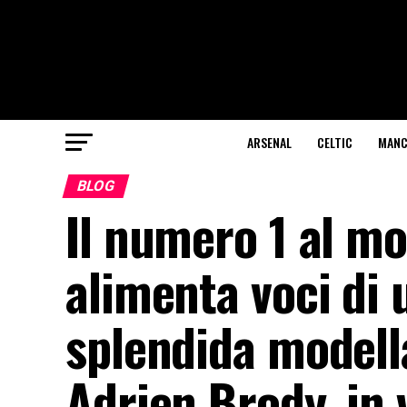
ARSENAL
CELTIC
MANC
BLOG
Il numero 1 al m
alimenta voci di 
splendida modell
Adrien Brody, in 