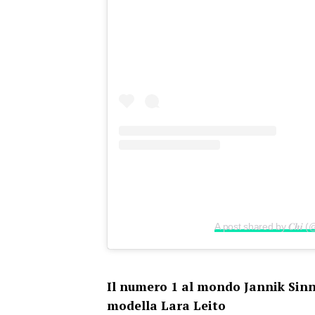
A post shared by 𝑪𝒉𝒊 
Il numero 1 al mondo Jannik Sinn
modella Lara Leito